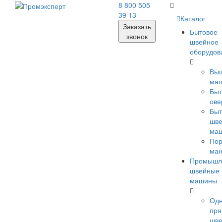
8 800 505
39 13
Каталог
Заказать
Бытовое
звонок
швейное
оборудов
Вы
ма
Бы
ове
Бы
шв
ма
Пор
ма
Промышл
швейные
машины
Одн
пря
шв