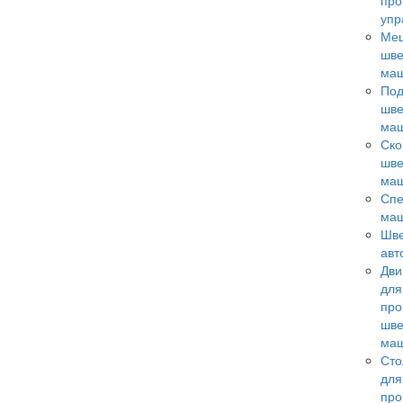
пр
упр
Ме
шв
ма
По
шв
ма
Ск
шв
ма
Сп
ма
Шв
авт
Дви
для
пр
шв
ма
Ст
для
пр