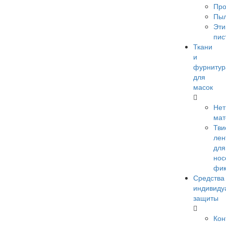
Про
Пы
Эти
пис
Ткани
и
фурнитур
для
масок
Нет
мат
Тви
лен
для
нос
фик
Средства
индивиду
защиты
Кон