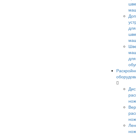
шв
ма
Доп
уст
для
шв
ма
Шв
ма
для
обу
Раскройн
оборудов
Дис
рас
но
Вер
рас
но
Лен
но