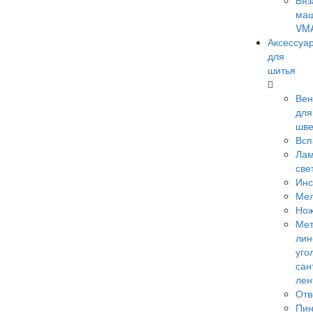
Вяз
ма
VM
Аксессуа
для
шитья
Вен
для
шв
Всп
Лам
све
Инс
Ме
Но
Мет
лин
уго
сан
лен
Отв
Пи