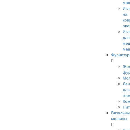
ма
Иг
на
ков
ове
Иг
для
меш
ма
Фурнитур
Же
фур
Мо
Лен
для
гер
Кок
Нит
Вязальны
машины