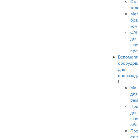
Ск
тел
Мер
бра
ком
СА
для
шве
про
Вспомога
оборудов
для
производ
Ма
для
рем
При
для
шве
обо
Пр
сту