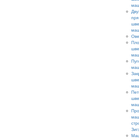
ма
Дву
пря
шв
ма
Ове
Пл
шв
ма
Пуг
ма
Зак
шв
ма
Пет
шв
ма
Пр
ма
стр
Зиг
Ма