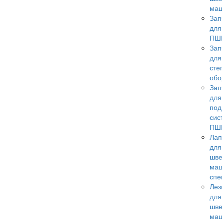
ма
Зап
для
ПШ
Зап
для
сте
обо
Зап
для
под
сис
ПШ
Лап
для
шв
ма
спе
Лез
для
шв
маш