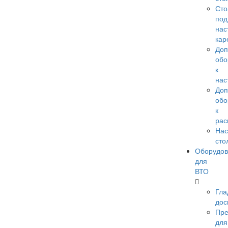
Сто
под
нас
кар
Доп
обо
к
нас
Доп
обо
к
рас
Нас
сто
Оборудо
для
ВТО
Гла
дос
Пр
для