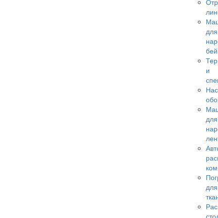
Отр
лин
Ма
для
нар
бей
Те
и
спе
Нас
обо
Ма
для
нар
лен
Авт
рас
ком
Пог
для
тка
Рас
сто