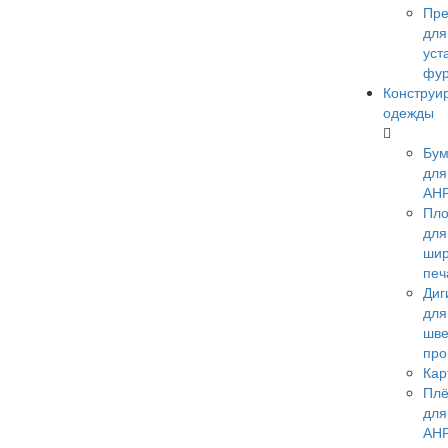
Пр
для
уст
фу
Конструи
одежды
Бум
для
АН
Пло
для
ши
печ
Диг
для
шве
про
Кар
Плё
для
АН