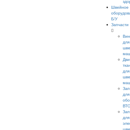
здо
Швейное
оборудов
Б/У
Запчасти
Ви
для
шв
ма
Дви
тка
для
шв
ма
Зап
для
обо
ВТ
Зап
для
эле
шв