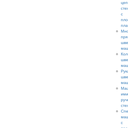
цеп
сте
с
пло
пл
Мно
пря
шв
ма
Кол
шв
ма
Рук
шв
ма
Ма
ими
руч
сте
Сп
ма
с