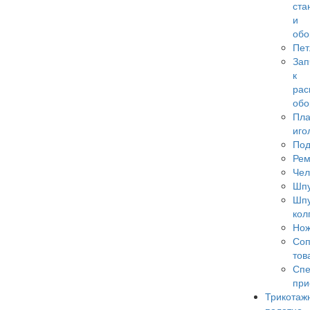
ста
и
обо
Пет
Зап
к
рас
обо
Пла
иго
По
Ре
Чел
Шп
Шп
кол
Но
Соп
тов
Сп
при
Трикотаж